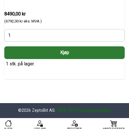
8490,00 kr
(6792,00 kr eks. MVA.)
1 stk. på lager.
©2026 ZeptoBit AS.
Vilkår for informasjonskapler
HJEM
LOGG INN
REGISTRER
HANDLEVOGNEN