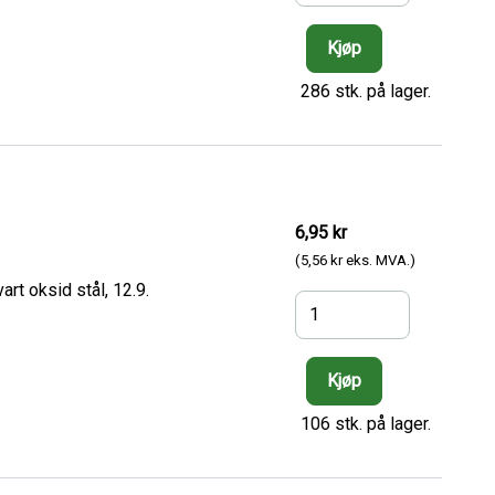
286 stk. på lager.
6,95 kr
(5,56 kr eks. MVA.)
rt oksid stål, 12.9.
106 stk. på lager.