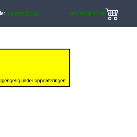
ler
registrer bruker
Handlevognen din
ilgjengelig under oppdateringen.