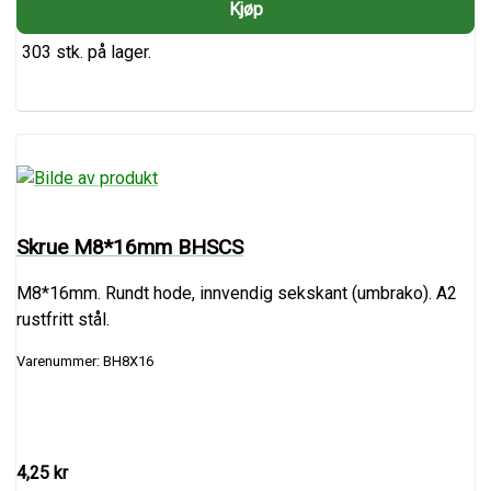
303 stk. på lager.
Skrue M8*16mm BHSCS
M8*16mm. Rundt hode, innvendig sekskant (umbrako). A2
rustfritt stål.
Varenummer: BH8X16
4,25 kr