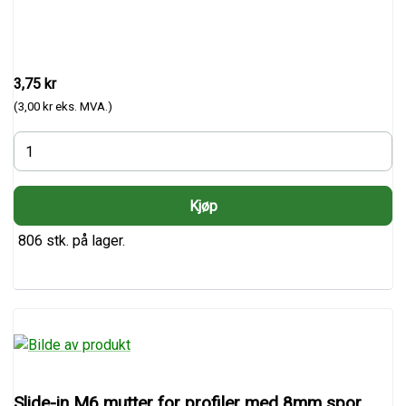
3,75 kr
(3,00 kr eks. MVA.)
806 stk. på lager.
Slide-in M6 mutter for profiler med 8mm spor