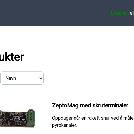
Logg inn
el
ukter
ZeptoMag med skruterminaler
Oppdager når en rakett snur ved å måle
pyrokanaler.