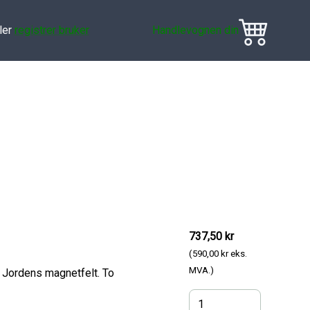
ler
registrer bruker
Handlevognen din
737,50 kr
(590,00 kr eks.
MVA.)
 Jordens magnetfelt. To