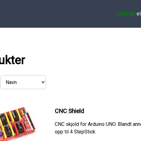
Logg inn
el
ukter
CNC Shield
CNC skjold for Arduino UNO. Blandt an
opp til 4 StepStick.