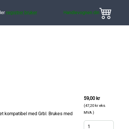
ler
registrer bruker
Handlevognen din
59,00 kr
(47,20 kr eks.
MVA.)
net kompatibel med Grbl. Brukes med