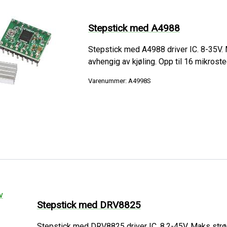
Stepstick med A4988
Stepstick med A4988 driver IC. 8-35V. M
avhengig av kjøling. Opp til 16 mikroste
Varenummer: A4998S
Stepstick med DRV8825
Stepstick med DRV8825 driver IC. 8,2-45V. Maks strøm 