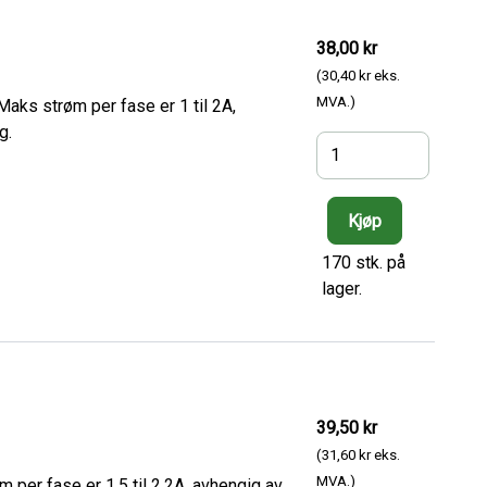
38,00 kr
(30,40 kr eks.
MVA.)
aks strøm per fase er 1 til 2A,
g.
170 stk. på
lager.
39,50 kr
(31,60 kr eks.
MVA.)
per fase er 1,5 til 2,2A, avhengig av