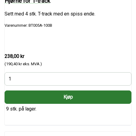
Hjørne for T-track
Sett med 4 stk. T-track med en spiss ende.
Varenummer: BT005A-100B
238,00 kr
(190,40 kr eks. MVA.)
9 stk. på lager.