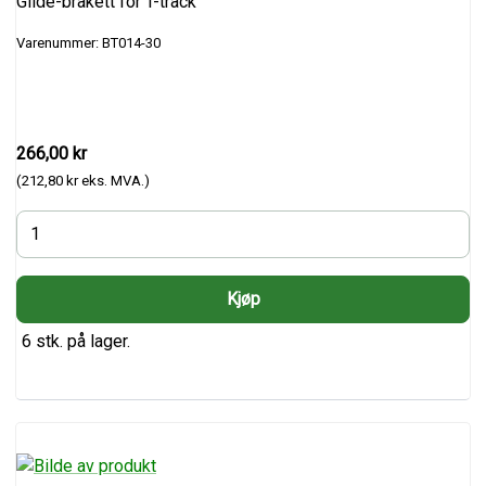
Glide-brakett for T-track
Varenummer: BT014-30
266,00 kr
(212,80 kr eks. MVA.)
6 stk. på lager.