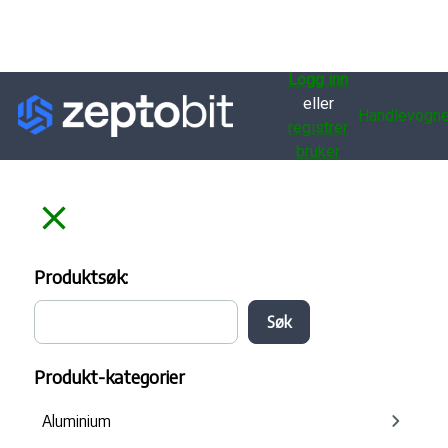
Logg inn
eller
Handlevogne
registrer
bruker
Produktsøk:
Produkt-kategorier
Aluminium