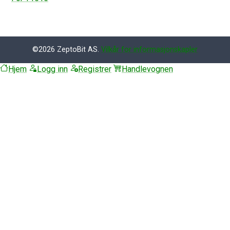
©2026 ZeptoBit AS.
Vilkår for informasjonskapler
Hjem
Logg inn
Registrer
Handlevognen