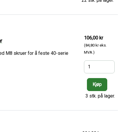
22 stk. på lager.
106,00 kr
er
(84,80 kr eks.
MVA.)
ed M8 skruer for å feste 40-serie
3 stk. på lager.