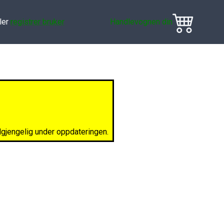
ler
registrer bruker
Handlevognen din
ilgjengelig under oppdateringen.