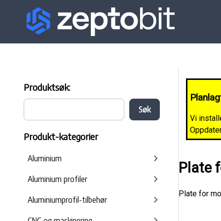
Produktsøk:
Planlag
Vi instal
Oppdateri
Produkt-kategorier
Aluminium
Plate 
Aluminium profiler
Plate for m
Aluminiumprofil-tilbehør
CNC og maskinering