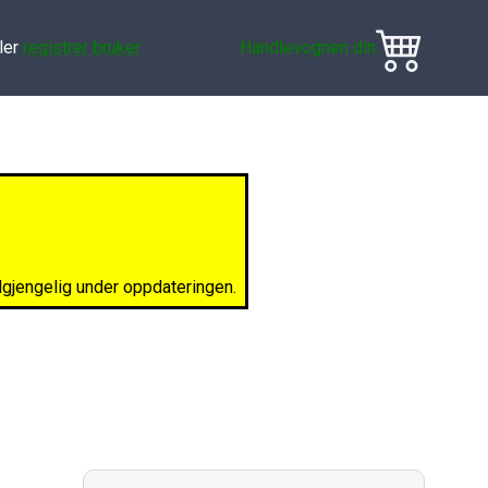
ler
registrer bruker
Handlevognen din
ilgjengelig under oppdateringen.